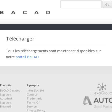
Télécharger
Tous les téléchargements sont maintenant disponibles sur
notre
portail BaCAD
.
Produits
A propos
BaCAD Desktop
Infos Société
Logiciels
Contact
Autodesk
Trademark
Logiciels
Terms Of
Bricsys®
Service
Privacy Policy