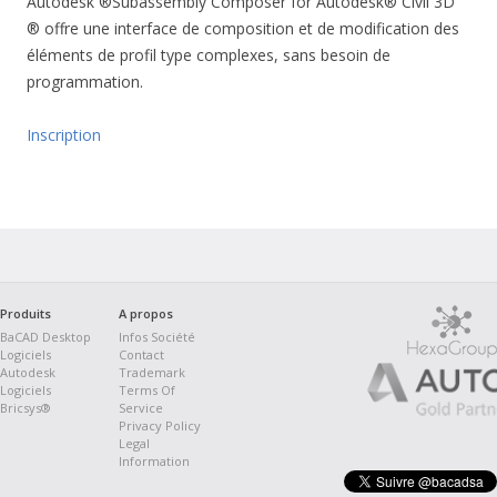
Autodesk ®Subassembly Composer for Autodesk® Civil 3D
® offre une interface de composition et de modification des
éléments de profil type complexes, sans besoin de
programmation.
Inscription
Produits
A propos
BaCAD Desktop
Infos Société
Logiciels
Contact
Autodesk
Trademark
Logiciels
Terms Of
Bricsys®
Service
Privacy Policy
Legal
Information