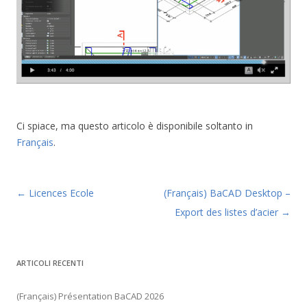
Ci spiace, ma questo articolo è disponibile soltanto in
Français
.
Navigazione articolo
←
Licences Ecole
(Français) BaCAD Desktop –
Export des listes d’acier
→
ARTICOLI RECENTI
(Français) Présentation BaCAD 2026