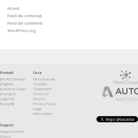
Accedi
Feed dei contenuti
Feed dei commenti
WordPress.org
Prodotti
Circa
BaCAD Desktop
Infos azienda
(English)
Contatto
Autodesk Suites
Trademark
(Français)
Terms Of
Logiciels
Service
Bricsys®
Privacy Policy
Legal
Information
Support
Support Home
Online