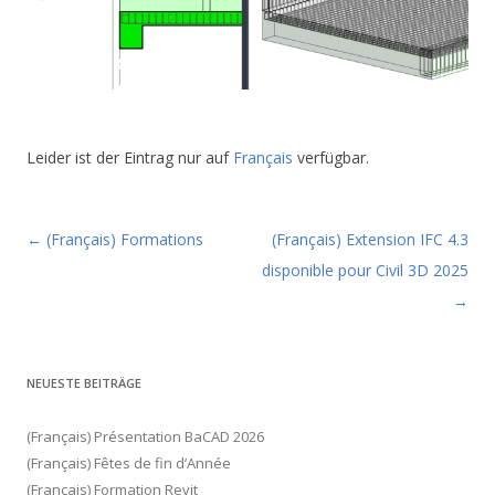
Leider ist der Eintrag nur auf
Français
verfügbar.
Beitragsnavigation
←
(Français) Formations
(Français) Extension IFC 4.3
disponible pour Civil 3D 2025
→
NEUESTE BEITRÄGE
(Français) Présentation BaCAD 2026
(Français) Fêtes de fin d’Année
(Français) Formation Revit