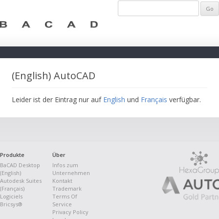
(English) AutoCAD
Leider ist der Eintrag nur auf
English
und
Français
verfügbar.
Produkte
Über
BaCAD Desktop
Infos zum
(English)
Unternehmen
Autodesk Suites
Kontakt
(Français)
Trademark
Logiciels
Terms Of
Bricsys®
Service
Privacy Policy