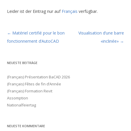
Leider ist der Eintrag nur auf
Français
verfügbar.
Beitragsnavigation
←
Matériel certifié pour le bon
Visualisation d’une barre
fonctionnement d’AutoCAD
«inclinée»
→
NEUESTE BEITRÄGE
(Français) Présentation BaCAD 2026
(Français) Fêtes de fin d’Année
(Français) Formation Revit
Assomption
Nationalfeiertag
NEUESTE KOMMENTARE