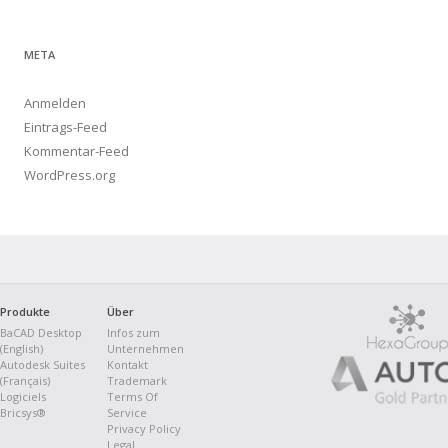
META
Anmelden
Eintrags-Feed
Kommentar-Feed
WordPress.org
Produkte
Über
BaCAD Desktop
Infos zum
(English)
Unternehmen
Autodesk Suites
Kontakt
(Français)
Trademark
Logiciels
Terms Of
Bricsys®
Service
Privacy Policy
Legal