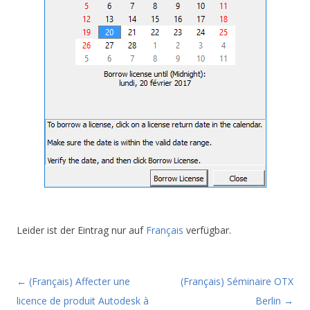
Leider ist der Eintrag nur auf
Français
verfügbar.
Beitragsnavigation
←
(Français) Affecter une
(Français) Séminaire OTX
licence de produit Autodesk à
Berlin
→