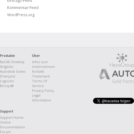
Eintrags-Feed
Kommentar-Feed
WordPress.org
Produkte
Über
BaCAD Desktop
Infos zum
(English)
Unternehmen
Autodesk Suites
Kontakt
(Français)
Trademark
Logiciels
Terms Of
Bricsys®
Service
Privacy Policy
Legal
Information
Support
Support Home
Online
Documentation
Forum