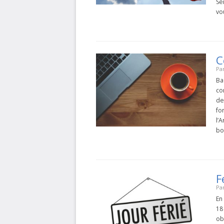
Se
vo
C
Pa
Ba
co
de
fo
l’
bo
F
Pa
En
18
ob