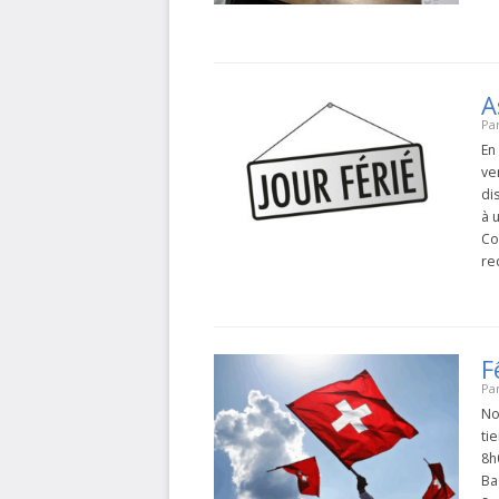
A
Pa
En
ve
di
à 
Co
re
F
Pa
No
ti
8h
Ba