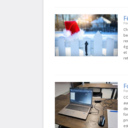
F
Pa
Ch
be
re
ég
et
re
F
Pa
CO
au
de
fo
pr
es