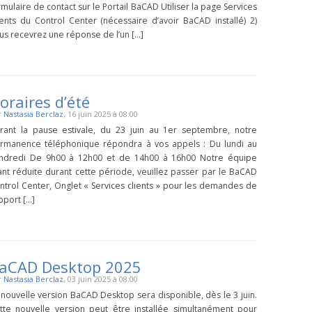
rmulaire de contact sur le Portail BaCAD Utiliser la page Services
ients du Control Center (nécessaire d’avoir BaCAD installé) 2)
us recevrez une réponse de l’un […]
oraires d’été
r
Nastasia Berclaz
, 16 juin 2025 à 08:00
rant la pause estivale, du 23 juin au 1er septembre, notre
rmanence téléphonique répondra à vos appels : Du lundi au
ndredi De 9h00 à 12h00 et de 14h00 à 16h00 Notre équipe
ant réduite durant cette période, veuillez passer par le BaCAD
ntrol Center, Onglet « Services clients » pour les demandes de
pport […]
aCAD Desktop 2025
r
Nastasia Berclaz
, 03 juin 2025 à 08:00
 nouvelle version BaCAD Desktop sera disponible, dès le 3 juin.
tte nouvelle version peut être installée simultanément pour