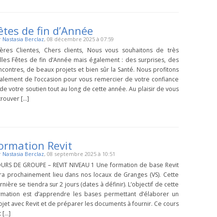
êtes de fin d’Année
r
Nastasia Berclaz
, 08 décembre 2025 à 07:59
ères Clientes, Chers clients, Nous vous souhaitons de très
lles Fêtes de fin d’Année mais également : des surprises, des
ncontres, de beaux projets et bien sûr la Santé. Nous profitons
alement de l’occasion pour vous remercier de votre confiance
 de votre soutien tout au long de cette année. Au plaisir de vous
trouver […]
ormation Revit
r
Nastasia Berclaz
, 08 septembre 2025 à 10:51
URS DE GROUPE – REVIT NIVEAU 1 Une formation de base Revit
ra prochainement lieu dans nos locaux de Granges (VS). Cette
rnière se tiendra sur 2 jours (dates à définir). L’objectif de cette
rmation est d’apprendre les bases permettant d’élaborer un
ojet avec Revit et de préparer les documents à fournir. Ce cours
t […]