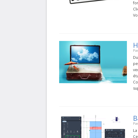
fo
Cl
Vo
H
Pa
Du
pe
ve
ét
Co
su
B
Pa
La
Ce