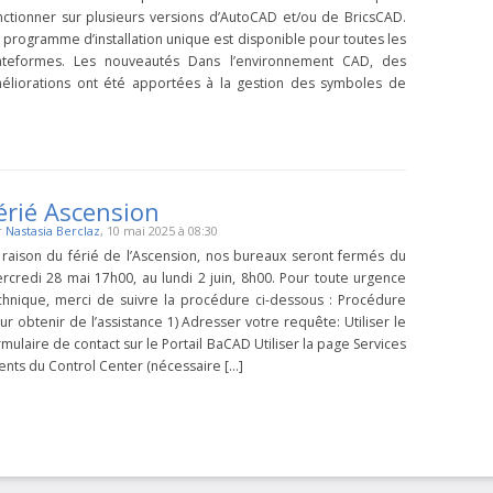
nctionner sur plusieurs versions d’AutoCAD et/ou de BricsCAD.
 programme d’installation unique est disponible pour toutes les
ateformes. Les nouveautés Dans l’environnement CAD, des
éliorations ont été apportées à la gestion des symboles de
érié Ascension
r
Nastasia Berclaz
, 10 mai 2025 à 08:30
 raison du férié de l’Ascension, nos bureaux seront fermés du
rcredi 28 mai 17h00, au lundi 2 juin, 8h00. Pour toute urgence
chnique, merci de suivre la procédure ci-dessous : Procédure
ur obtenir de l’assistance 1) Adresser votre requête: Utiliser le
rmulaire de contact sur le Portail BaCAD Utiliser la page Services
ients du Control Center (nécessaire […]