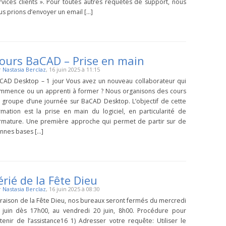
rvices clients ». Pour toutes autres requêtes de support, nous
us prions d’envoyer un email […]
ours BaCAD – Prise en main
r
Nastasia Berclaz
, 16 juin 2025 à 11:15
CAD Desktop – 1 jour Vous avez un nouveau collaborateur qui
mmence ou un apprenti à former ? Nous organisons des cours
 groupe d’une journée sur BaCAD Desktop. L’objectif de cette
rmation est la prise en main du logiciel, en particularité de
Armature. Une première approche qui permet de partir sur de
nnes bases […]
érié de la Fête Dieu
r
Nastasia Berclaz
, 16 juin 2025 à 08:30
 raison de la Fête Dieu, nos bureaux seront fermés du mercredi
 juin dès 17h00, au vendredi 20 juin, 8h00. Procédure pour
tenir de l’assistance16 1) Adresser votre requête: Utiliser le